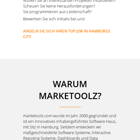
Wollen Sie an interessanten Projekten mitarbeiten?
Scheuen Sie keine Herausforderungen?
Sie programmieren aus Leidenschaft?
Bewerben Sie sich initiativ bei uns!
ANGELN SIE SICH IHREN TOP JOB IN HAMBURGS
CITY
WARUM
MARKETOOLZ?
marketoolz.com wurde im Jahr 2000 gegründet und
ist ein innovatives inhabergeführtes Software Haus,
mit Sitz in Hamburg. Seitdem entwickeln wir
maßgeschneiderte Software Systeme, Interactive
Repoting Systeme, Dashboards und Data